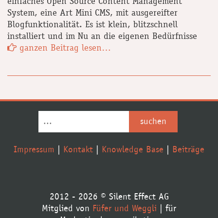
einfaches Open Source Content Management
System, eine Art Mini CMS, mit ausgereifter
Blogfunktionalität. Es ist klein, blitzschnell
installiert und im Nu an die eigenen Bedürfnisse
ganzen Beitrag lesen…
Impressum
Kontakt
Knowledge Base
Beiträge
2012 - 2026 © Silent Effect AG
Mitglied von
Füfer und Weggli
| für